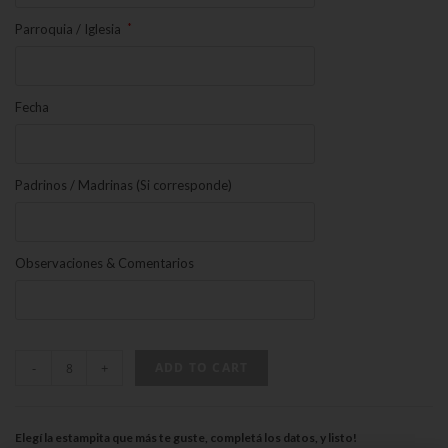
*
Parroquia / Iglesia
Fecha
Padrinos / Madrinas (Si corresponde)
Observaciones & Comentarios
-
+
ADD TO CART
Elegí la estampita que más te guste, completá los datos, y listo!