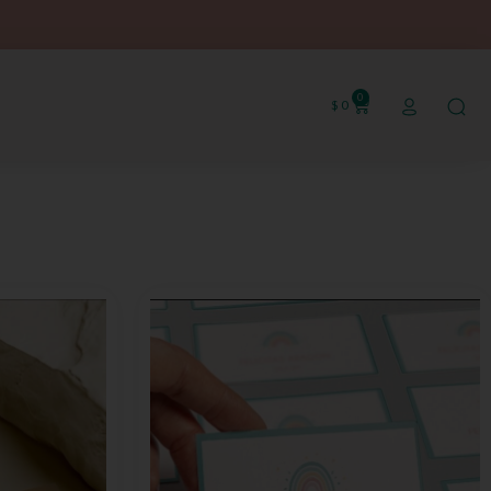
0
$
0