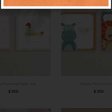
ta Personal Sarah Kay
Tarjeta Personal S
$
350
$
350