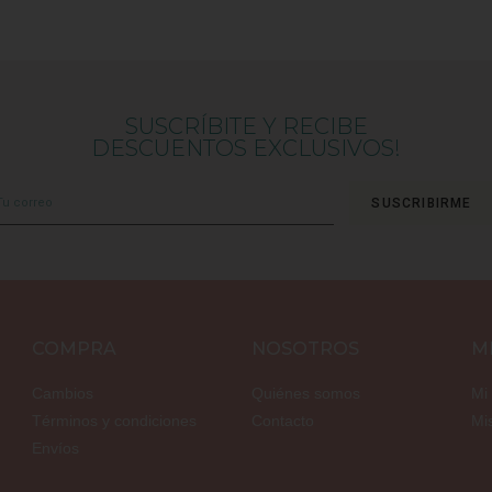
SUSCRÍBITE Y RECIBE
DESCUENTOS EXCLUSIVOS!
SUSCRIBIRME
COMPRA
NOSOTROS
M
Cambios
Quiénes somos
Mi
Términos y condiciones
Contacto
Mi
Envíos