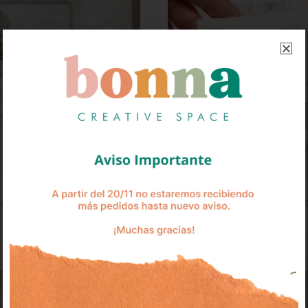
ta Personal Conejitos
Tarjeta Personal Feliz
$
350
$
350